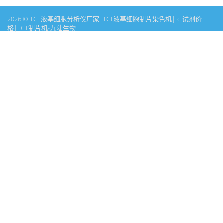
2026 © TCT液基细胞分析仪厂家|TCT液基细胞制片染色机|tct试剂价
格|TCT制片机-九陆生物