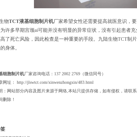
生物
TCT液基细胞制片机
厂家希望女性还需要提高就医意识，要
为许多早期宫颈ai可能并没有明显的异常症状，没有引起患者
高了死亡风险，因此检查是一种重要的手段。九陆生物TCT制
丽的身体。
液基细胞制片机
厂家咨询电话：137 2002 2769（微信同号）
： http://jlswtct.com/xinwenzhongxin/483.html
明：网站部分内容及图片来源于网络,本站只提供存储，如有侵权，请联系我们： 1
间删除！
标签