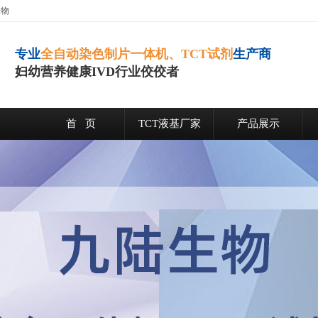
生物
专业
全自动染色制片一体机、TCT试剂
生产商
妇幼营养健康IVD行业佼佼者
首 页
TCT液基厂家
产品展示