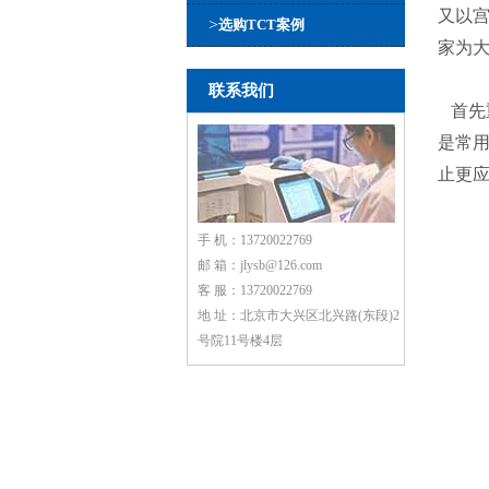
又以宫
>
选购TCT案例
家为
联系我们
首先
是常用
止更应
手 机：13720022769
邮 箱：jlysb@126.com
客 服：13720022769
地 址：北京市大兴区北兴路(东段)2
号院11号楼4层