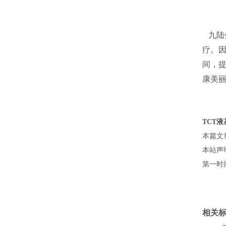
九陆
疗。因
间，提
康美
TCT
本篇文章网址
本站声
第一时
相关