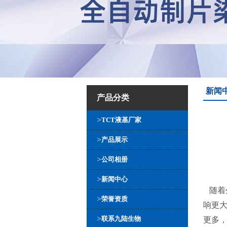
新闻
产品分类
>
TCT液基厂家
>
产品展示
>
公司相册
>
新闻中心
随着
>
荣誉资质
响更
>
联系九陆生物
更多，