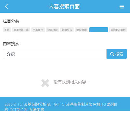
内容搜索页面
栏目分类
不限
TCT液基厂家
产品展示
公司相册
新闻中心
荣誉资质
联系九陆生物
选购TCT案例
内容搜索
搜索
没有找到相关内容...
2026 © TCT液基细胞分析仪厂家|TCT液基细胞制片染色机|tct试剂价
格|TCT制片机-九陆生物