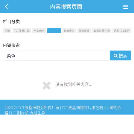
内容搜索页面
栏目分类
不限
TCT液基厂家
产品展示
公司相册
新闻中心
荣誉资质
联系九陆生物
选购TCT案例
内容搜索
搜索
没有找到相关内容...
2026 © TCT液基细胞分析仪厂家|TCT液基细胞制片染色机|tct试剂价
格|TCT制片机-九陆生物