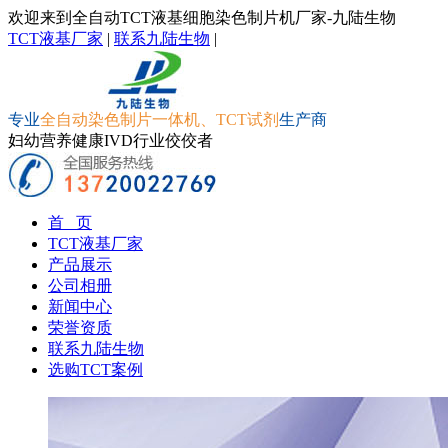
欢迎来到全自动TCT液基细胞染色制片机厂家-九陆生物
TCT液基厂家
|
联系九陆生物
|
专业
全自动染色制片一体机、TCT试剂
生产商
妇幼营养健康IVD行业佼佼者
首 页
TCT液基厂家
产品展示
公司相册
新闻中心
荣誉资质
联系九陆生物
选购TCT案例