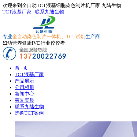
欢迎来到全自动TCT液基细胞染色制片机厂家-九陆生物
TCT液基厂家
|
联系九陆生物
|
专业
全自动染色制片一体机、TCT试剂
生产商
妇幼营养健康IVD行业佼佼者
首 页
TCT液基厂家
产品展示
公司相册
新闻中心
荣誉资质
联系九陆生物
选购TCT案例